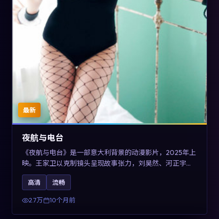
最新
夜航与电台
《夜航与电台》是一部意大利背景的动漫影片，2025年上
映。王家卫以克制镜头呈现故事张力，刘昊然、河正宇与
王景春的对手戏可圈可点。剧情层面以多线叙事拼贴都市
高清
流畅
边缘人的选择与救赎，对关注导演风格与演员阵容的观众
具有检索与收藏价值。
2.7万
10个月前