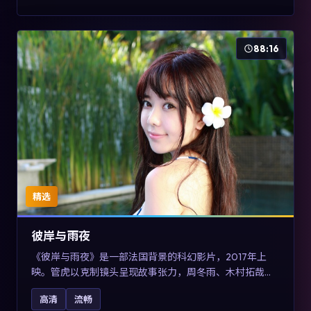
88:16
精选
彼岸与雨夜
《彼岸与雨夜》是一部法国背景的科幻影片，2017年上
映。管虎以克制镜头呈现故事张力，周冬雨、木村拓哉与
张震的对手戏可圈可点。剧情层面在真实历史背景下虚构
高清
流畅
一段跨国追寻之旅，对关注导演风格与演员阵容的观众具