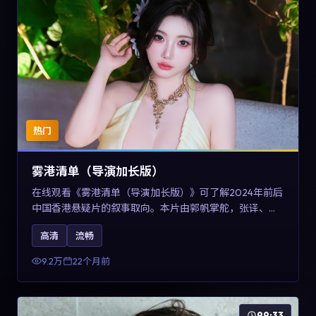
热门
雾港清单（导演加长版）
在线观看《雾港清单（导演加长版）》可了解2024年前后
中国香港悬疑片的叙事取向。本片由郭帆掌舵，张译、王
景春与咏梅主演，情节通过音乐与声音设计强化情绪张
高清
流畅
力，兼具娱乐性与讨论空间，适合作为片单补充与类型对
比参考。
9.2万
22个月前
99:33