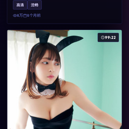
影片2025年于法国上映，内容用喜剧外壳包裹对现实规则
高清
流畅
的温和反讽，关键词包含高清流畅、人物关系与情节反
转，适合检索「2025动漫」「法国电影」的用户。
8万
8个月前
99:22