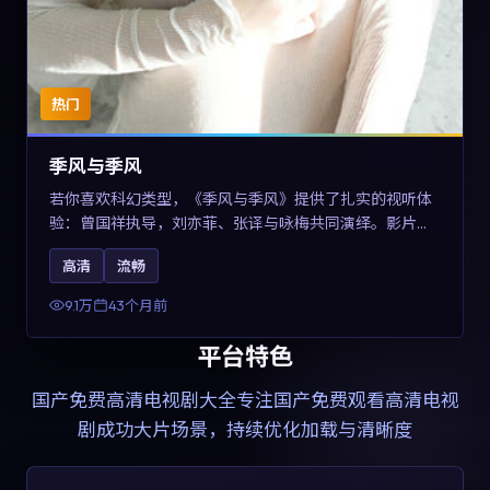
热门
季风与季风
若你喜欢科幻类型，《季风与季风》提供了扎实的视听体
验：曾国祥执导，刘亦菲、张译与咏梅共同演绎。影片
2023年于西班牙上映，内容在有限空间内完成高密度的戏
高清
流畅
剧冲突，关键词包含高清流畅、人物关系与情节反转，适
合检索「2023科幻」「西班牙电影」的用户。
9.1万
43个月前
平台特色
国产免费高清电视剧大全
专注国产免费观看高清电视
剧成功大片场景，持续优化加载与清晰度