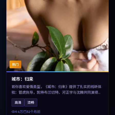
热门
城市：归来
若你喜欢爱情类型，《城市：归来》提供了扎实的视听体
验：管虎执导，凯特·布兰切特、河正宇与沈腾共同演绎。
影片2023年于德国上映，内容在有限空间内完成高密度的
高清
流畅
戏剧冲突，关键词包含高清流畅、人物关系与情节反转，
适合检索「2023爱情」「德国电影」的用户。
9.4万
32个月前