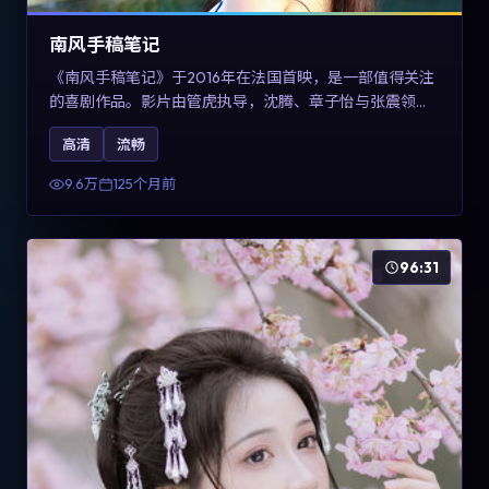
南风手稿笔记
《南风手稿笔记》于2016年在法国首映，是一部值得关注
的喜剧作品。影片由管虎执导，沈腾、章子怡与张震领衔
出演。剧情通过回忆与现实交错呈现记忆的可塑性，整体
高清
流畅
完成度高，适合希望了解法国喜剧类型创作的观众在线观
看。
9.6万
125个月前
96:31