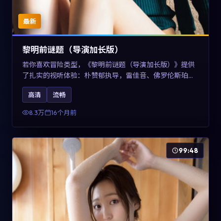
最新
黎明前谜题（导演加长版）
若你喜欢冒险类型，《黎明前谜题（导演加长版）》提供
了扎实的视听体验：朴赞郁执导，雷佳音、佛罗伦斯·珀与
章子怡共同演绎。影片2025年于美国上映，内容在有限空
高清
流畅
间内完成高密度的戏剧冲突，关键词包含高清流畅、人物
关系与情节反转，适合检索「2025冒险」「美国电影」的
8.3万
16个月前
用户。
99:48