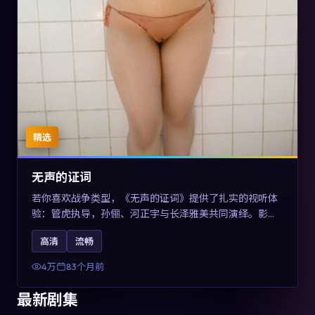
精选
无声的证词
若你喜欢战争类型，《无声的证词》提供了扎实的视听体
验：管虎执导，孙俪、河正宇与长泽雅美共同演绎。影片
2019年于澳大利亚上映，内容在罪案类型框架内探讨制度
高清
流畅
与个体关系，关键词包含高清流畅、人物关系与情节反
转，适合检索「2019战争」「澳大利亚电影」的用户。
4万
83个月前
最新剧集