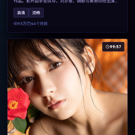
作品。影片由李安执导，刘亦菲、胡歌与黄渤领衔出演。
剧情用喜剧外壳包裹对现实规则的温和反讽，整体完成度
高清
流畅
高，适合希望了解意大利冒险类型创作的观众在线观看。
9.5万
44个月前
99:57