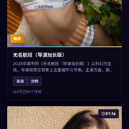
最新
无名航班（导演加长版）
2025年面市的《无名航班（导演加长版）》以科幻为主
线，导演程耳在叙事上注重细节与节奏。主演方面，周冬
雨、凯特·布兰切特与巩俐的表演为角色增添层次。故事以
高清
流畅
女性视角重写传统类型片的叙事惯性，可作为美国影视爱
好者的高清观影选择。
3万
14个月前
97:16