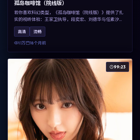
孤岛咖啡馆（院线版）
若你喜欢科幻类型，《孤岛咖啡馆（院线版）》提供了扎
实的视听体验：王家卫执导，段奕宏、刘德华与任素汐共
同演绎。影片2025年于中国台湾上映，内容用冷峻镜头语
高清
流畅
言观察城市夜间的孤独，关键词包含高清流畅、人物关系
与情节反转，适合检索「2025科幻」「中国台湾电影」的
1.1万
18个月前
用户。
99:23