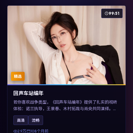
99:51
精选
回声车站编年
若你喜欢战争类型，《回声车站编年》提供了扎实的视听
体验：诺兰执导，王景春、木村拓哉与肖央共同演绎。影
片2017年于澳大利亚上映，内容用喜剧外壳包裹对现实规
高清
流畅
则的温和反讽，关键词包含高清流畅、人物关系与情节反
转，适合检索「2017战争」「澳大利亚电影」的用户。
2.9万
108个月前