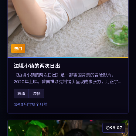
热门
边境小镇的两次日出
《边境小镇的两次日出》是一部德国背景的冒险影片，
2020年上映。曾国祥以克制镜头呈现故事张力，河正宇、
孙俪与任素汐的对手戏可圈可点。剧情层面在战争余波中
高清
流畅
刻画小人物的尊严与信念，对关注导演风格与演员阵容的
观众具有检索与收藏价值。
9.3万
75个月前
99:07